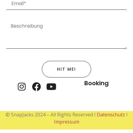
HIT ME!
Booking
© SnapJacks 2024 – All Rights Reserved I
Datenschutz
I
Impressum