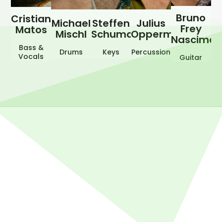
Bruno
Cristiano
Michael
Steffen
Julius
Frey
Matos
Mischl
Schumacher
Oppermann
Nascimen
Bass &
Drums
Keys
Percussion
Vocals
Guitar